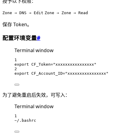
授予以下权限：
Zone → DNS → Edit
Zone → Zone → Read
保存 Token。
配置环境变量
#
Terminal window
1
export
CF_Token
=
"xxxxxxxxxxxxxxxx"
2
export
CF_Account_ID
=
"xxxxxxxxxxxxxxxx"
为了避免重启后失效，可写入：
Terminal window
1
~/.bashrc