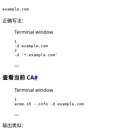
example.com
正确写法：
Terminal window
1
-d
example.com
2
-d
'*.example.com'
查看当前 CA
#
Terminal window
1
acme.sh
--info
-d
example.com
输出类似：