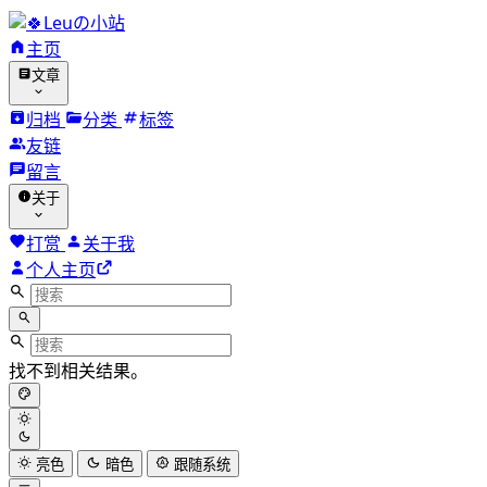
Leuの小站
主页
文章
归档
分类
标签
友链
留言
关于
打赏
关于我
个人主页
找不到相关结果。
亮色
暗色
跟随系统