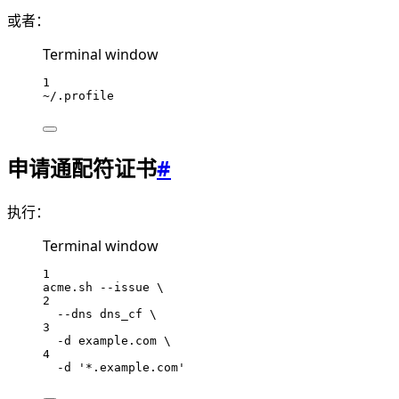
或者：
Terminal window
1
~/.profile
申请通配符证书
#
执行：
Terminal window
1
acme.sh
--issue
\
2
--dns
dns_cf
\
3
-d
example.com
\
4
-d
'*.example.com'