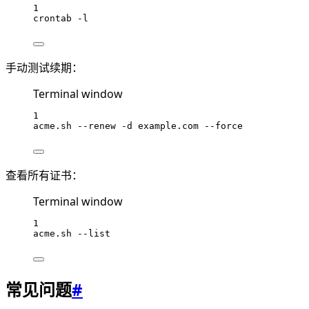
1
crontab
-l
手动测试续期：
Terminal window
1
acme.sh
--renew
-d
example.com
--force
查看所有证书：
Terminal window
1
acme.sh
--list
常见问题
#