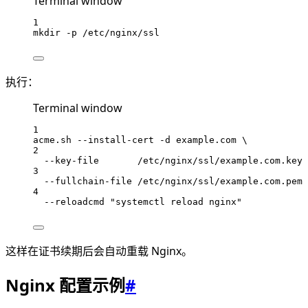
Terminal window
1
mkdir
-p
/etc/nginx/ssl
执行：
Terminal window
1
acme.sh
--install-cert
-d
example.com
\
2
--key-file
/etc/nginx/ssl/example.com.key
3
--fullchain-file
/etc/nginx/ssl/example.com.pem
4
--reloadcmd
"systemctl reload nginx"
这样在证书续期后会自动重载 Nginx。
Nginx 配置示例
#