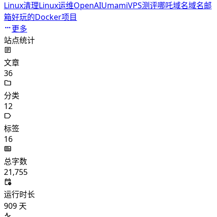
Linux清理
Linux运维
OpenAI
Umami
VPS测评
哪吒
域名
域名邮
箱
好玩的Docker项目
更多
站点统计
文章
36
分类
12
标签
16
总字数
21,755
运行时长
909
天