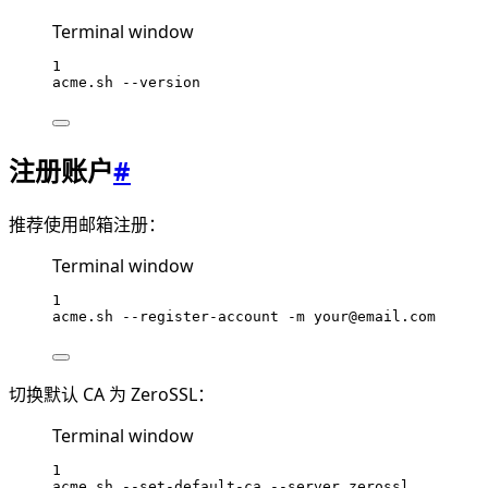
Terminal window
1
acme.sh
--version
注册账户
#
推荐使用邮箱注册：
Terminal window
1
acme.sh
--register-account
-m
your@email.com
切换默认 CA 为 ZeroSSL：
Terminal window
1
acme.sh
--set-default-ca
--server
zerossl