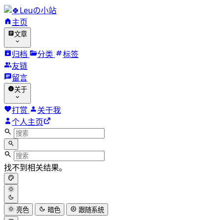
Leuの小站
主页
文章
归档
分类
标签
友链
留言
关于
打赏
关于我
个人主页
找不到相关结果。
亮色
暗色
跟随系统