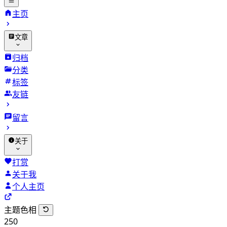
主页
文章
归档
分类
标签
友链
留言
关于
打赏
关于我
个人主页
主题色相
250