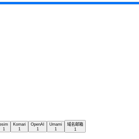
esim
Komari
OpenAI
Umami
域名邮箱
1
1
1
1
1