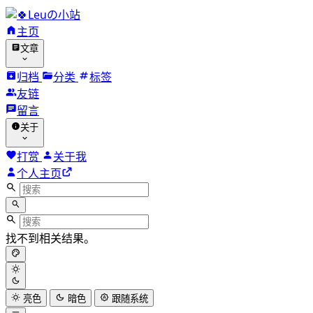
Leuの小站
主页
文章
归档
分类
标签
友链
留言
关于
打赏
关于我
个人主页
找不到相关结果。
亮色
暗色
跟随系统