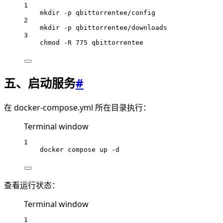
1
mkdir
-p
qbittorrentee/config
2
mkdir
-p
qbittorrentee/downloads
3
chmod
-R
775
qbittorrentee
五、启动服务
#
在 docker-compose.yml 所在目录执行：
Terminal window
1
docker
compose
up
-d
查看运行状态：
Terminal window
1