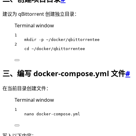
建议为 qBittorrent 创建独立目录：
Terminal window
1
mkdir
-p
~/docker/qbittorrentee
2
cd
~/docker/qbittorrentee
三、编写 docker-compose.yml 文件
#
在当前目录创建文件：
Terminal window
1
nano
docker-compose.yml
写入以下内容：