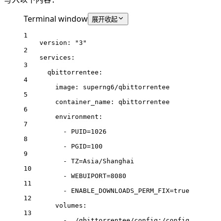
Terminal window
展开
收起
1
version:
"3"
2
services:
3
qbittorrentee:
4
image:
superng6/qbittorrentee
5
container_name:
qbittorrentee
6
environment:
7
-
PUID=
1026
8
-
PGID=
100
9
-
TZ=Asia/Shanghai
10
-
WEBUIPORT=
8080
11
-
ENABLE_DOWNLOADS_PERM_FIX=
true
12
volumes:
13
-
./qbittorrentee/config:/config