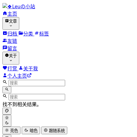
Leuの小站
主页
文章
归档
分类
标签
友链
留言
关于
打赏
关于我
个人主页
找不到相关结果。
亮色
暗色
跟随系统