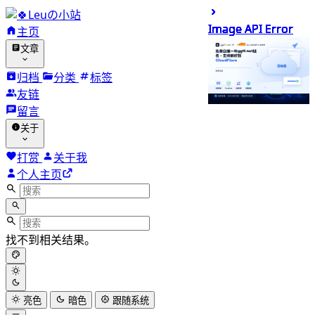
Leuの小站
Image API Error
Image API Error
Image API Error
Image API Error
Image API Error
Image API Error
Image API Error
Image API Error
Image API Error
Image API Error
主页
文章
归档
分类
标签
友链
留言
关于
打赏
关于我
个人主页
找不到相关结果。
亮色
暗色
跟随系统